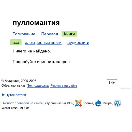
пулломантия
Толкование
Перевод
Книги
все
электронные книги
аудиокниги
Ничего не найдено.
Попробуйте изменить запрос
© Академик, 2000-2026
18+
Обратная связь:
Техподдержка
,
Реклама на сайте
👣 Путешествия
Экспорт словарей на сайты
, сделанные на PHP,
Joomla,
Drupal,
WordPress, MODx.